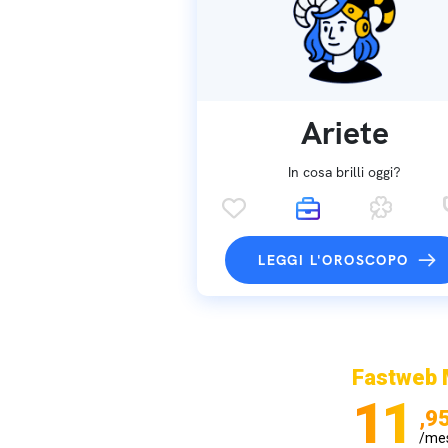
Ariete
In cosa brilli oggi?
LEGGI L'OROSCOPO
Fastweb 
11
,9
/me