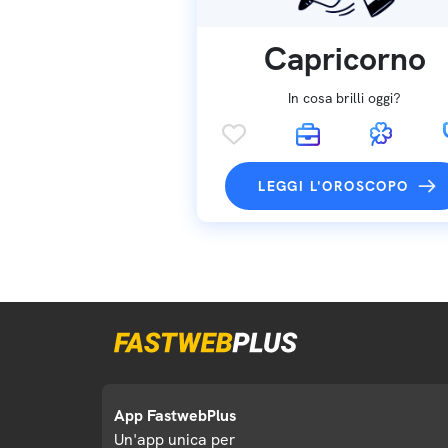
Capricorno
In cosa brilli oggi?
LEGGI L'OROSCOPO
App FastwebPlus
Un'app unica per