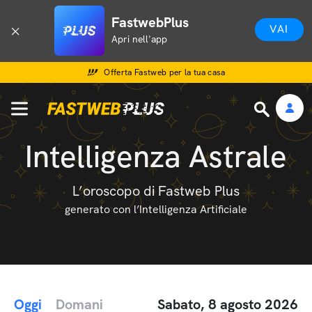
FastwebPlus
VAI
Apri nell'app
Offerta Fastweb per la tua casa
Intelligenza Astrale
L’oroscopo di Fastweb Plus
generato con l’Intelligenza Artificiale
Oggi
Domani
Sabato, 8 agosto 2026