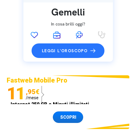
Gemelli
In cosa brilli oggi?
LEGGI L'OROSCOPO
Fastweb Mobile Pro
11
,95€
/mese
Internet 250 GB e Minuti illimitati
Spedizione SIM GRATIS
SCOPRI