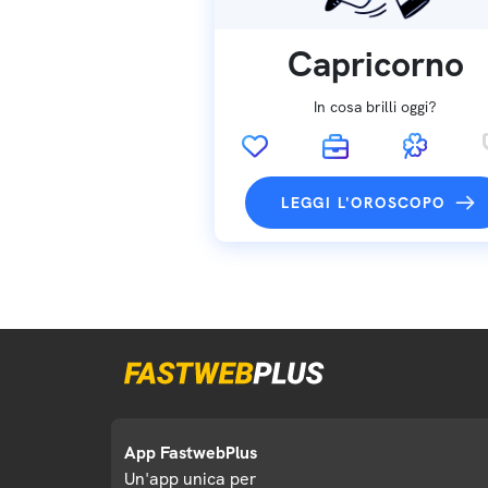
Capricorno
In cosa brilli oggi?
LEGGI L'OROSCOPO
App FastwebPlus
Un'app unica per