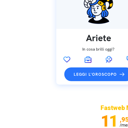
Ariete
In cosa brilli oggi?
LEGGI L'OROSCOPO
Fastweb 
11
,9
/me