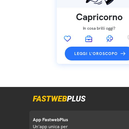
Capricorno
In cosa brilli oggi?
LEGGI L'OROSCOPO
App FastwebPlus
Un'app unica per