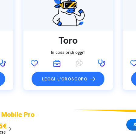
Toro
In cosa brilli oggi?
LEGGI L'OROSCOPO
 Mobile Pro
S
5€
ese