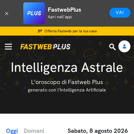
FastwebPlus
VAI
Apri nell'app
Offerta Fastweb per la tua casa
Intelligenza Astrale
L’oroscopo di Fastweb Plus
generato con l’Intelligenza Artificiale
Oggi
Domani
Sabato, 8 agosto 2026