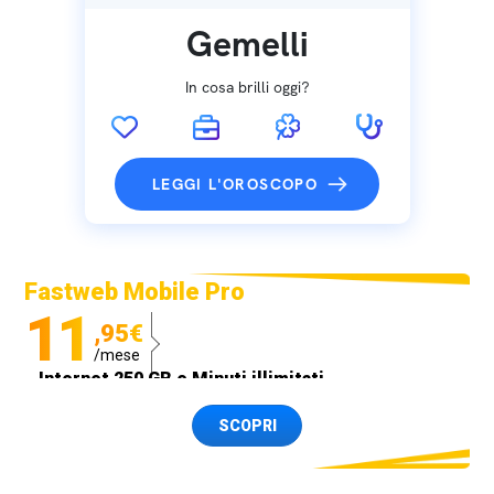
Gemelli
In cosa brilli oggi?
LEGGI L'OROSCOPO
Fastweb Mobile Pro
11
,95€
/mese
Internet 250 GB e Minuti illimitati
Spedizione SIM GRATIS
SCOPRI