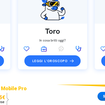
Toro
In cosa brilli oggi?
LEGGI L'OROSCOPO
 Mobile Pro
S
5€
ese