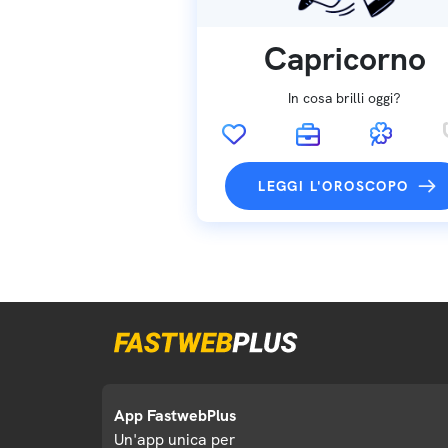
Capricorno
In cosa brilli oggi?
LEGGI L'OROSCOPO
App FastwebPlus
Un'app unica per