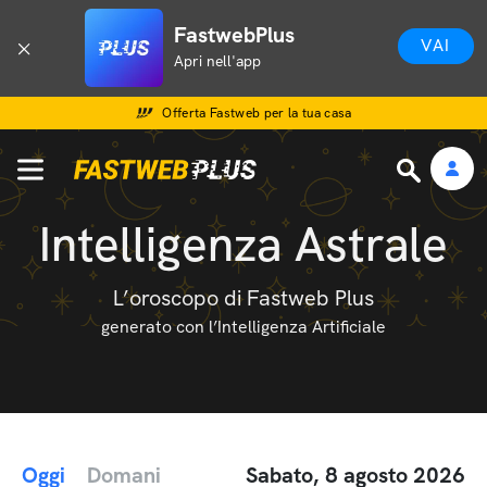
FastwebPlus
VAI
Apri nell'app
Offerta Fastweb per la tua casa
Intelligenza Astrale
L’oroscopo di Fastweb Plus
generato con l’Intelligenza Artificiale
Oggi
Domani
Sabato, 8 agosto 2026