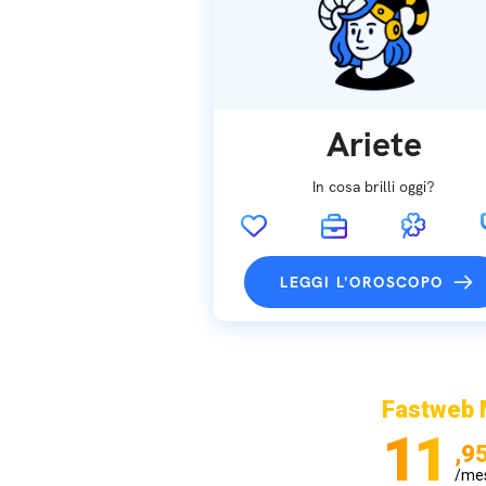
Ariete
In cosa brilli oggi?
LEGGI L'OROSCOPO
Fastweb 
11
,9
/me