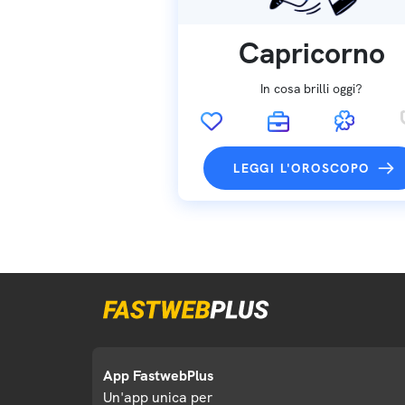
Capricorno
In cosa brilli oggi?
LEGGI L'OROSCOPO
App FastwebPlus
Un'app unica per