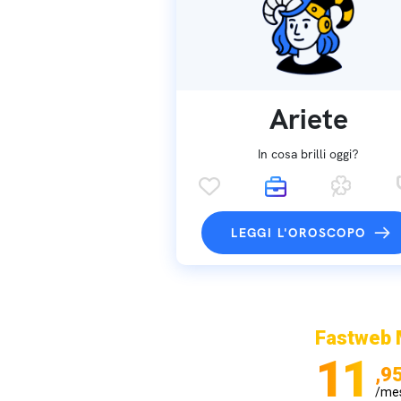
Ariete
In cosa brilli oggi?
LEGGI L'OROSCOPO
Fastweb 
11
,9
/me