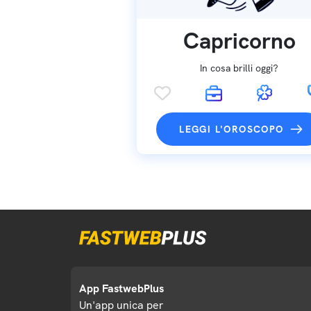
Capricorno
In cosa brilli oggi?
LEGGI L'OROSCOPO
App FastwebPlus
Un'app unica per