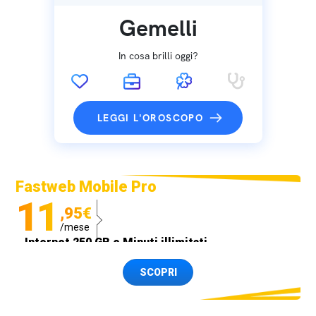
Gemelli
In cosa brilli oggi?
LEGGI L'OROSCOPO
Fastweb Mobile Pro
11
,95€
/mese
Internet 250 GB e Minuti illimitati
Spedizione SIM GRATIS
SCOPRI