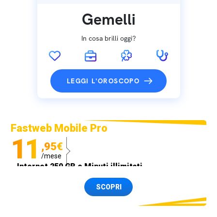
Gemelli
In cosa brilli oggi?
LEGGI L'OROSCOPO
Fastweb Mobile Pro
11
,95€
/mese
Internet 250 GB e Minuti illimitati
Spedizione SIM GRATIS
SCOPRI