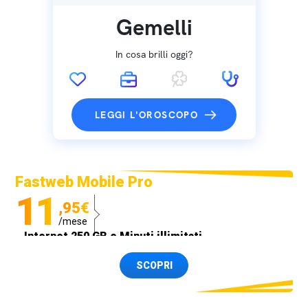
Gemelli
In cosa brilli oggi?
LEGGI L'OROSCOPO
Fastweb Mobile Pro
11
,95€
/mese
Internet 250 GB e Minuti illimitati
Spedizione SIM GRATIS
SCOPRI