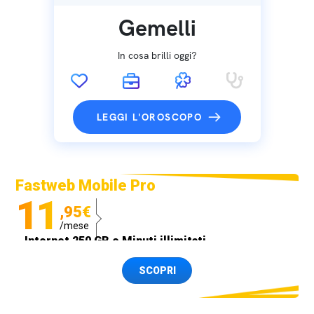
Gemelli
In cosa brilli oggi?
LEGGI L'OROSCOPO
Fastweb Mobile Pro
11
,95€
/mese
Internet 250 GB e Minuti illimitati
Spedizione SIM GRATIS
SCOPRI