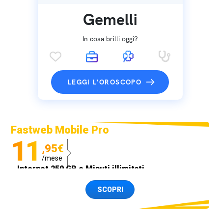
Gemelli
In cosa brilli oggi?
LEGGI L'OROSCOPO
Fastweb Mobile Pro
11
,95€
/mese
Internet 250 GB e Minuti illimitati
Spedizione SIM GRATIS
SCOPRI