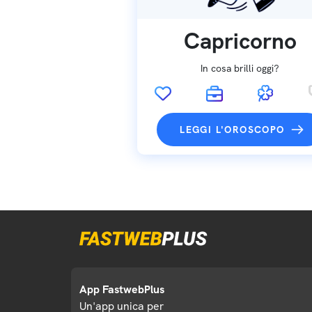
Capricorno
In cosa brilli oggi?
LEGGI L'OROSCOPO
App FastwebPlus
Un'app unica per