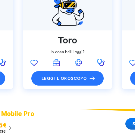
Toro
In cosa brilli oggi?
LEGGI L'OROSCOPO
 Mobile Pro
S
5€
ese