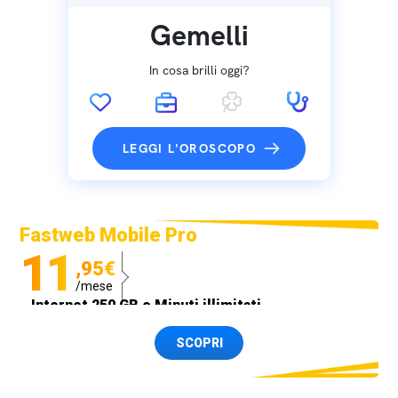
Gemelli
In cosa brilli oggi?
LEGGI L'OROSCOPO
Fastweb Mobile Pro
11
,95€
/mese
Internet 250 GB e Minuti illimitati
Spedizione SIM GRATIS
SCOPRI