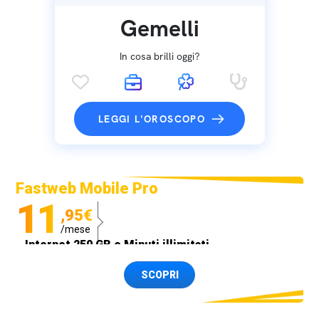
Gemelli
In cosa brilli oggi?
LEGGI L'OROSCOPO
Fastweb Mobile Pro
11
,95€
/mese
Internet 250 GB e Minuti illimitati
Spedizione SIM GRATIS
SCOPRI