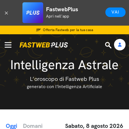
FastwebPlus
VAI
Apri nell'app
Offerta Fastweb per la tua casa
Intelligenza Astrale
L’oroscopo di Fastweb Plus
generato con l’Intelligenza Artificiale
Oggi
Domani
Sabato, 8 agosto 2026