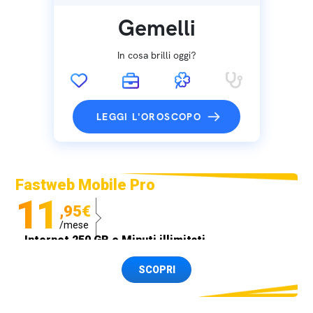
Gemelli
In cosa brilli oggi?
LEGGI L'OROSCOPO
Fastweb Mobile Pro
11
,95€
/mese
Internet 250 GB e Minuti illimitati
Spedizione SIM GRATIS
SCOPRI