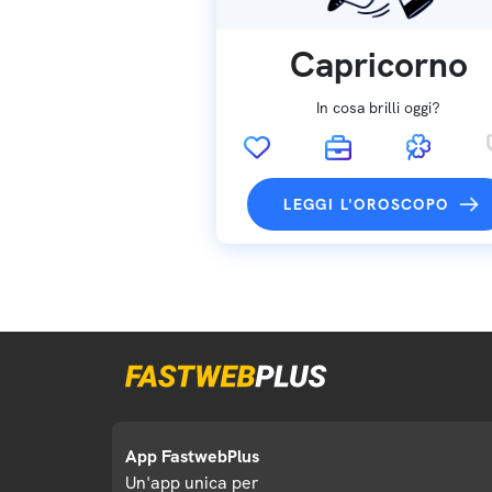
Capricorno
In cosa brilli oggi?
LEGGI L'OROSCOPO
App FastwebPlus
Un'app unica per