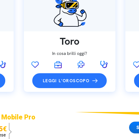
Toro
In cosa brilli oggi?
LEGGI L'OROSCOPO
 Mobile Pro
S
5€
ese