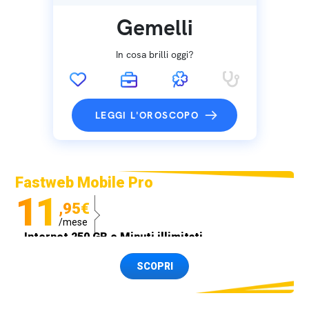
Gemelli
In cosa brilli oggi?
LEGGI L'OROSCOPO
Fastweb Mobile Pro
11
,95€
/mese
Internet 250 GB e Minuti illimitati
Spedizione SIM GRATIS
SCOPRI