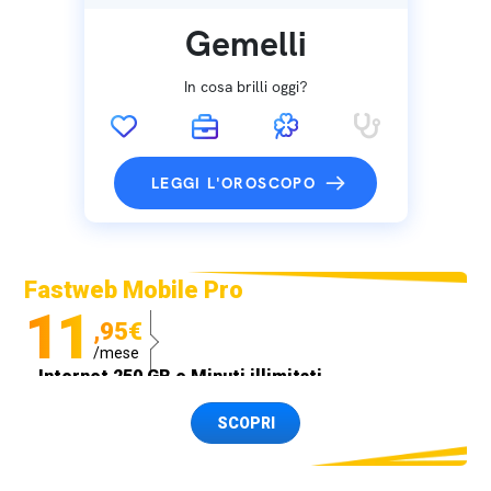
Gemelli
In cosa brilli oggi?
LEGGI L'OROSCOPO
Fastweb Mobile Pro
11
,95€
/mese
Internet 250 GB e Minuti illimitati
Spedizione SIM GRATIS
SCOPRI