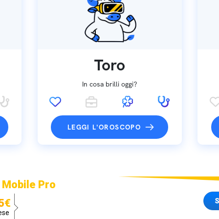
Toro
In cosa brilli oggi?
LEGGI L'OROSCOPO
 Mobile Pro
S
5€
ese