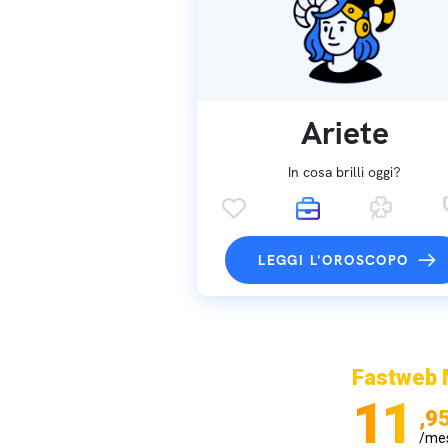
Ariete
In cosa brilli oggi?
LEGGI L'OROSCOPO
Fastweb 
11
,9
/me