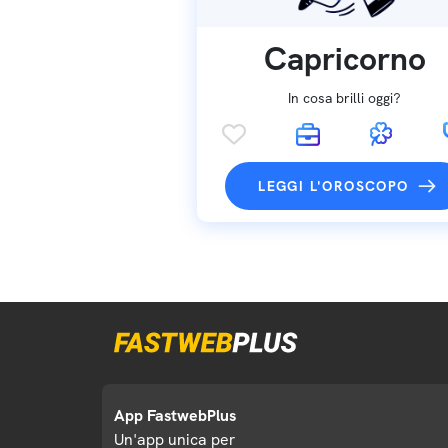
Capricorno
In cosa brilli oggi?
LEGGI L'OROSCOPO
App FastwebPlus
Un'app unica per