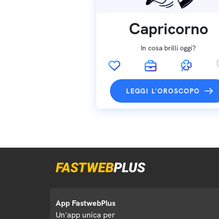
Capricorno
In cosa brilli oggi?
LEGGI L'OROSCOPO
App FastwebPlus
Un'app unica per