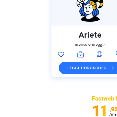
Ariete
In cosa brilli oggi?
LEGGI L'OROSCOPO
Fastweb 
11
,9
/me