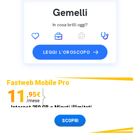
Gemelli
In cosa brilli oggi?
LEGGI L'OROSCOPO
Fastweb Mobile Pro
11
,95€
/mese
Internet 250 GB e Minuti illimitati
Spedizione SIM GRATIS
SCOPRI