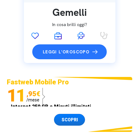
Gemelli
In cosa brilli oggi?
LEGGI L'OROSCOPO
Fastweb Mobile Pro
11
,95€
/mese
Internet 250 GB e Minuti illimitati
Spedizione SIM GRATIS
SCOPRI