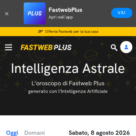
FastwebPlus
VAI
Apri nell'app
Offerta Fastweb per la tua casa
Intelligenza Astrale
L’oroscopo di Fastweb Plus
generato con l’Intelligenza Artificiale
Oggi
Domani
Sabato, 8 agosto 2026