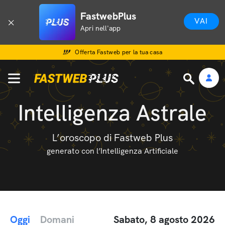
FastwebPlus
VAI
Apri nell'app
Offerta Fastweb per la tua casa
Intelligenza Astrale
L’oroscopo di Fastweb Plus
generato con l’Intelligenza Artificiale
Oggi
Domani
Sabato, 8 agosto 2026