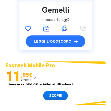
Gemelli
In cosa brilli oggi?
LEGGI L'OROSCOPO
Fastweb Mobile Pro
11
,95€
/mese
Internet 250 GB e Minuti illimitati
Spedizione SIM GRATIS
SCOPRI