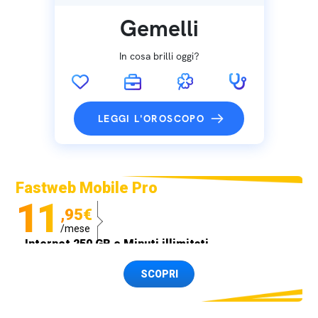
Gemelli
In cosa brilli oggi?
LEGGI L'OROSCOPO
Fastweb Mobile Pro
11
,95€
/mese
Internet 250 GB e Minuti illimitati
Spedizione SIM GRATIS
SCOPRI