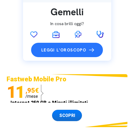
Gemelli
In cosa brilli oggi?
LEGGI L'OROSCOPO
Fastweb Mobile Pro
11
,95€
/mese
Internet 250 GB e Minuti illimitati
Spedizione SIM GRATIS
SCOPRI