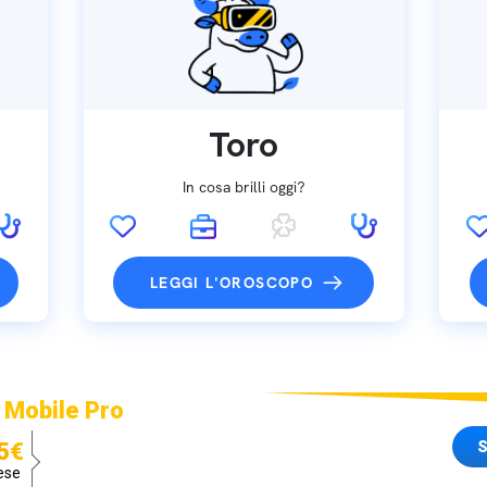
Toro
In cosa brilli oggi?
LEGGI L'OROSCOPO
 Mobile Pro
S
5€
ese