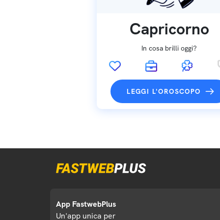
Capricorno
In cosa brilli oggi?
LEGGI L'OROSCOPO
App FastwebPlus
Un'app unica per