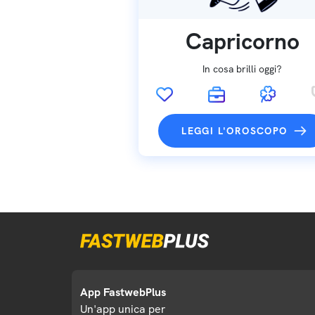
Capricorno
In cosa brilli oggi?
LEGGI L'OROSCOPO
App FastwebPlus
Un'app unica per