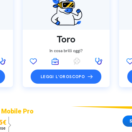
Toro
In cosa brilli oggi?
LEGGI L'OROSCOPO
 Mobile Pro
S
5€
ese