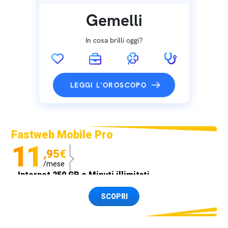
Gemelli
In cosa brilli oggi?
LEGGI L'OROSCOPO
Fastweb Mobile Pro
11
,95€
/mese
Internet 250 GB e Minuti illimitati
Spedizione SIM GRATIS
SCOPRI