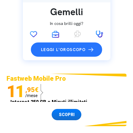
Gemelli
In cosa brilli oggi?
LEGGI L'OROSCOPO
Fastweb Mobile Pro
11
,95€
/mese
Internet 250 GB e Minuti illimitati
Spedizione SIM GRATIS
SCOPRI