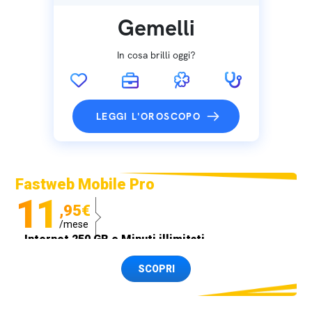
Gemelli
In cosa brilli oggi?
LEGGI L'OROSCOPO
Fastweb Mobile Pro
11
,95€
/mese
Internet 250 GB e Minuti illimitati
Spedizione SIM GRATIS
SCOPRI