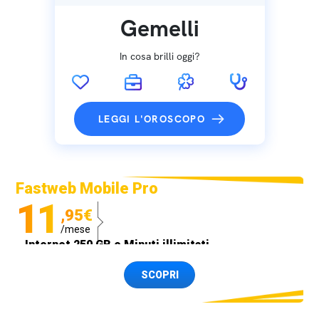
Gemelli
In cosa brilli oggi?
LEGGI L'OROSCOPO
Fastweb Mobile Pro
11
,95€
/mese
Internet 250 GB e Minuti illimitati
Spedizione SIM GRATIS
SCOPRI