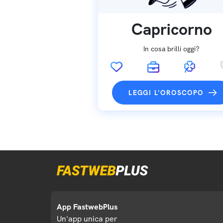
Capricorno
In cosa brilli oggi?
LEGGI L'OROSCOPO
App FastwebPlus
Un'app unica per