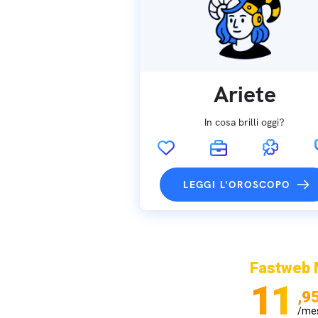
Ariete
In cosa brilli oggi?
LEGGI L'OROSCOPO
Fastweb 
11
,9
/me