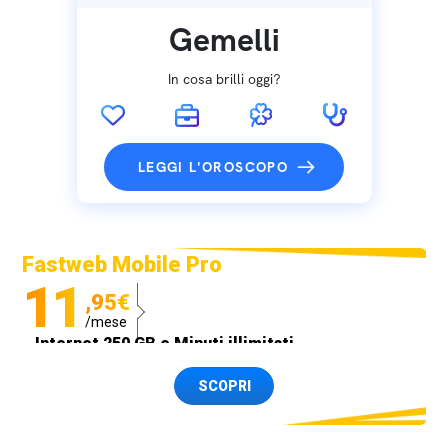
Gemelli
In cosa brilli oggi?
LEGGI L'OROSCOPO
Fastweb Mobile Pro
11
,95€
/mese
Internet 250 GB e Minuti illimitati
Spedizione SIM GRATIS
SCOPRI