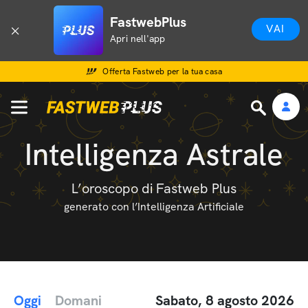
FastwebPlus
VAI
Apri nell'app
Offerta Fastweb per la tua casa
Intelligenza Astrale
L’oroscopo di Fastweb Plus
generato con l’Intelligenza Artificiale
Oggi
Domani
Sabato, 8 agosto 2026