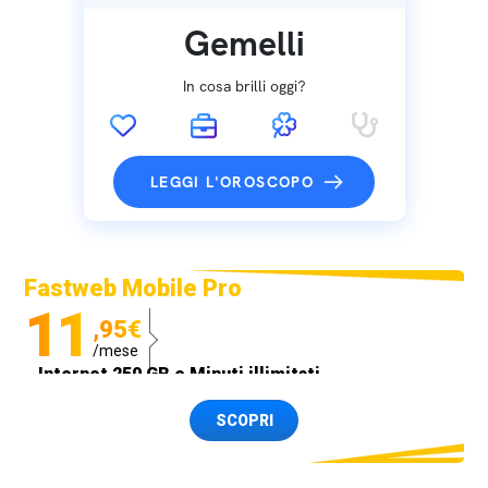
Gemelli
In cosa brilli oggi?
LEGGI L'OROSCOPO
Fastweb Mobile Pro
11
,95€
/mese
Internet 250 GB e Minuti illimitati
Spedizione SIM GRATIS
SCOPRI