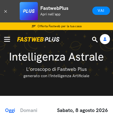
FastwebPlus
VAI
Apri nell'app
Offerta Fastweb per la tua casa
Intelligenza Astrale
L’oroscopo di Fastweb Plus
generato con l’Intelligenza Artificiale
Oggi
Domani
Sabato, 8 agosto 2026