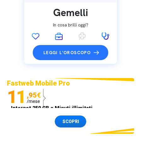
Gemelli
In cosa brilli oggi?
LEGGI L'OROSCOPO
Fastweb Mobile Pro
11
,95€
/mese
Internet 250 GB e Minuti illimitati
Spedizione SIM GRATIS
SCOPRI