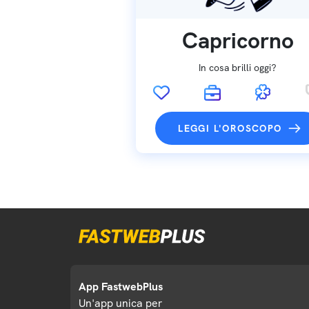
Capricorno
In cosa brilli oggi?
LEGGI L'OROSCOPO
App FastwebPlus
Un'app unica per