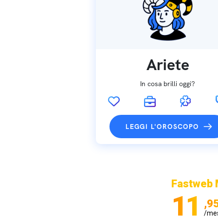
Ariete
In cosa brilli oggi?
LEGGI L'OROSCOPO
Fastweb 
11
,9
/me