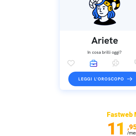
Ariete
In cosa brilli oggi?
LEGGI L'OROSCOPO
Fastweb 
11
,9
/me