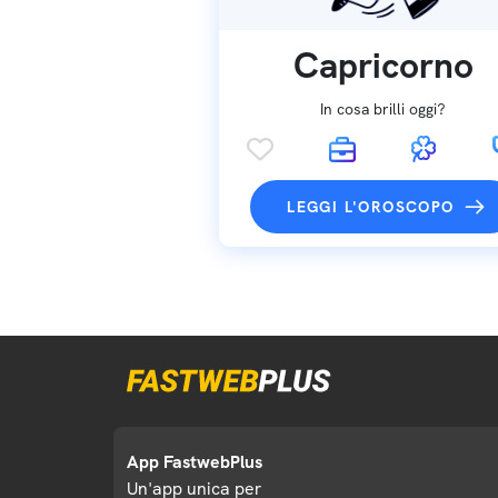
Capricorno
In cosa brilli oggi?
LEGGI L'OROSCOPO
App FastwebPlus
Un'app unica per