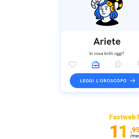
Ariete
In cosa brilli oggi?
LEGGI L'OROSCOPO
Fastweb 
11
,9
/me