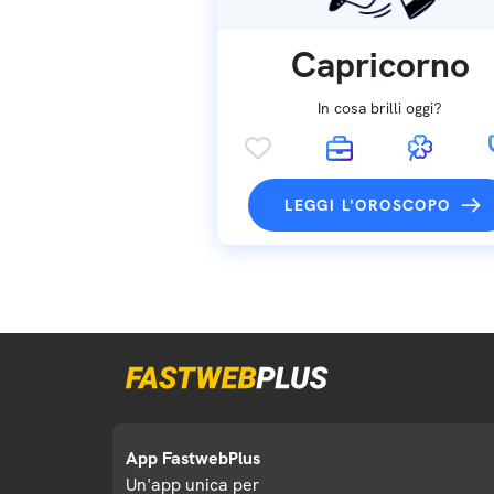
Capricorno
In cosa brilli oggi?
LEGGI L'OROSCOPO
App FastwebPlus
Un'app unica per