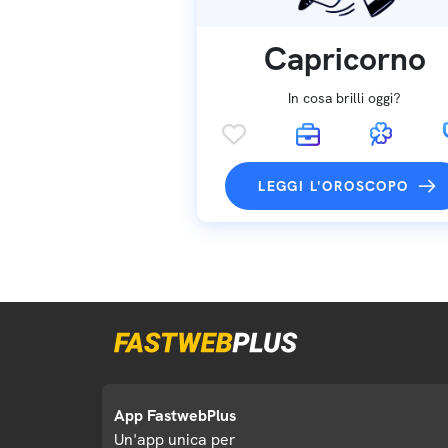
Capricorno
In cosa brilli oggi?
LEGGI L'OROSCOPO
App FastwebPlus
Un'app unica per