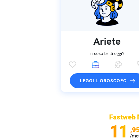
Ariete
In cosa brilli oggi?
LEGGI L'OROSCOPO
Fastweb 
11
,9
/me