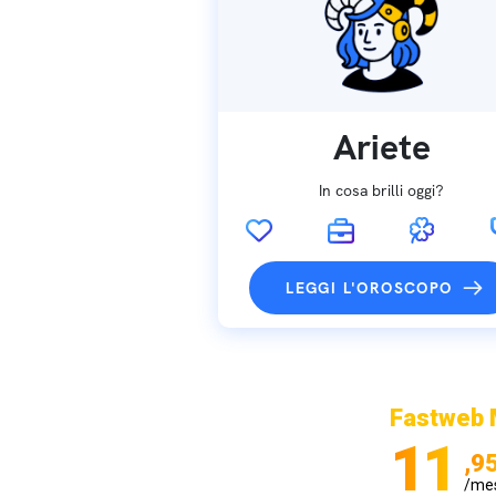
Ariete
In cosa brilli oggi?
LEGGI L'OROSCOPO
Fastweb 
11
,9
/me