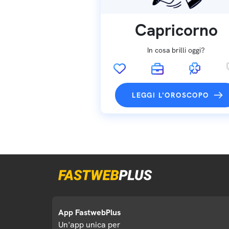
Capricorno
In cosa brilli oggi?
LEGGI L'OROSCOPO
App FastwebPlus
Un'app unica per