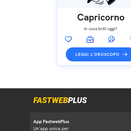
Capricorno
In cosa brilli oggi?
LEGGI L'OROSCOPO
App FastwebPlus
Un'app unica per