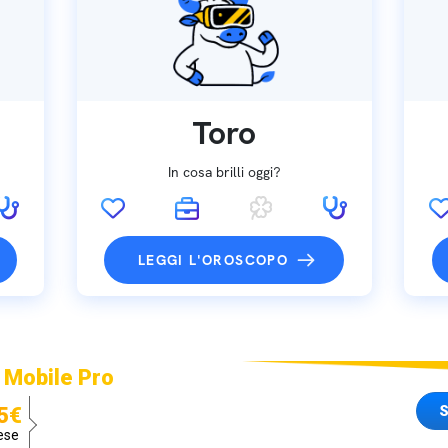
Toro
In cosa brilli oggi?
LEGGI L'OROSCOPO
 Mobile Pro
S
5€
ese