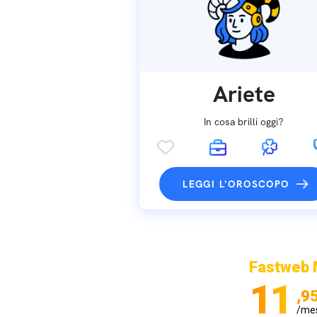
Ariete
In cosa brilli oggi?
LEGGI L'OROSCOPO
Fastweb 
11
,9
/me